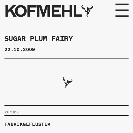
KOFMEHL
PROGRAMM
SUGAR PLUM FAIRY
FABRIKGEFLÜSTER
22.10.2009
GALERIE
FOTOGALERIE
PHOTOMAT
INFOS
zurück
KONTAKT
FABRIKGEFLÜSTER