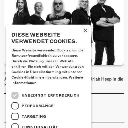
×
DIESE WEBSEITE
VERWENDET COOKIES.
Diese Website verwendet Cookies, um die
Benutzerfreundlichkeit zu verbessern.
Durch die Nutzung unserer Website
erklären Sie sich mit der Verwendung von
Cookies in Übereinstimmung mit unserer
FRISCH BESTÄTIGT: URIAH HEEP
Cookie-Richtlinie einverstanden.
Weitere
Am Sonntag, 15. November 2026 kommen Uriah Heep in die
Informationen
Kulturfabrik Kofmehl!
UNBEDINGT ERFORDERLICH
PERFORMANCE
TARGETING
FUNKTIONALITÄT