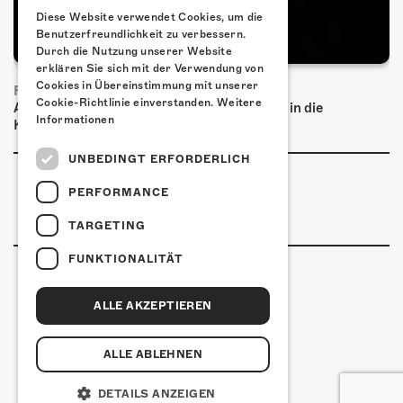
Diese Website verwendet Cookies, um die
Benutzerfreundlichkeit zu verbessern.
Durch die Nutzung unserer Website
erklären Sie sich mit der Verwendung von
Cookies in Übereinstimmung mit unserer
FRISCH BESTÄTIGT: PRONTO
Cookie-Richtlinie einverstanden.
Weitere
Am Samstag, 20. März 2027 kommt Pronto in die
Informationen
Kulturfabrik Kofmehl!
UNBEDINGT ERFORDERLICH
PERFORMANCE
TARGETING
FUNKTIONALITÄT
ALLE AKZEPTIEREN
Kulturfabrik Kofmehl
Kofmehlweg 1
4502 Solothurn
ALLE ABLEHNEN
+41 32 621 20 60
Nutzungsbedingungen
DETAILS ANZEIGEN