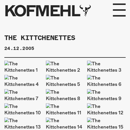
KOFMEHL
PROGRAMM
THE KITTCHENETTES
FABRIKGEFLÜSTER
24.12.2005
GALERIE
FOTOGALERIE
PHOTOMAT
INFOS
KONTAKT