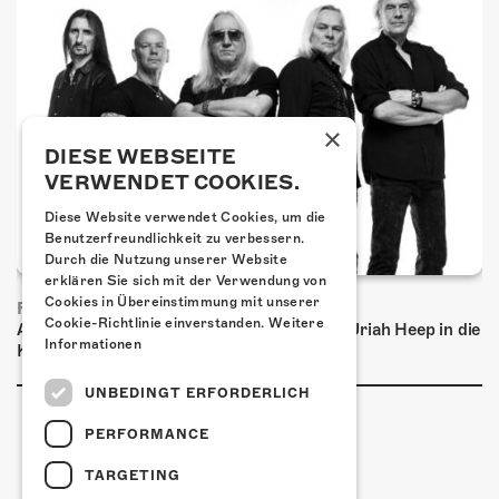
×
DIESE WEBSEITE
VERWENDET COOKIES.
Diese Website verwendet Cookies, um die
Benutzerfreundlichkeit zu verbessern.
Durch die Nutzung unserer Website
erklären Sie sich mit der Verwendung von
Cookies in Übereinstimmung mit unserer
FRISCH BESTÄTIGT: URIAH HEEP
Cookie-Richtlinie einverstanden.
Weitere
Am Sonntag, 15. November 2026 kommen Uriah Heep in die
Informationen
Kulturfabrik Kofmehl!
UNBEDINGT ERFORDERLICH
PERFORMANCE
TARGETING