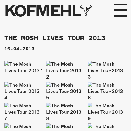
KOFMEHL
PROGRAMM
THE MOSH LIVES TOUR 2013
FABRIKGEFLÜSTER
16.04.2013
GALERIE
FOTOGALERIE
PHOTOMAT
INFOS
KONTAKT