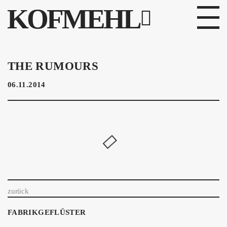
KOFMEHL
PROGRAMM
THE RUMOURS
FABRIKGEFLÜSTER
06.11.2014
GALERIE
FOTOGALERIE
PHOTOMAT
INFOS
zurück
KONTAKT
FABRIKGEFLÜSTER