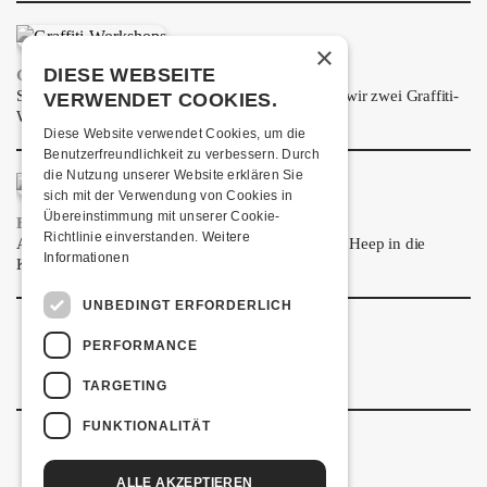
ÜBER UNS
×
GÖNNEREI
DIESE WEBSEITE
GRAFFITI-WORKSHOPS
Spray dein eigenes Graffiti! Im September führen wir zwei Graffiti-
VERWENDET COOKIES.
SHOP
Workshops für Kinder und Jugendliche durch.
Diese Website verwendet Cookies, um die
MITMACHEN
Benutzerfreundlichkeit zu verbessern. Durch
die Nutzung unserer Website erklären Sie
sich mit der Verwendung von Cookies in
Übereinstimmung mit unserer Cookie-
FRISCH BESTÄTIGT: URIAH HEEP
Richtlinie einverstanden.
Weitere
Am Sonntag, 15. November 2026 kommen Uriah Heep in die
Informationen
Kulturfabrik Kofmehl!
UNBEDINGT ERFORDERLICH
PERFORMANCE
TARGETING
FUNKTIONALITÄT
ALLE AKZEPTIEREN