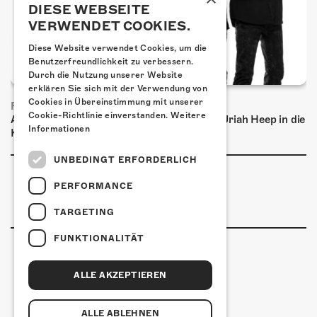
DIESE WEBSEITE
VERWENDET COOKIES.
Diese Website verwendet Cookies, um die
Benutzerfreundlichkeit zu verbessern.
Durch die Nutzung unserer Website
erklären Sie sich mit der Verwendung von
Cookies in Übereinstimmung mit unserer
FRISCH BESTÄTIGT: URIAH HEEP
Cookie-Richtlinie einverstanden.
Weitere
Am Sonntag, 15. November 2026 kommen Uriah Heep in die
Informationen
Kulturfabrik Kofmehl!
UNBEDINGT ERFORDERLICH
PERFORMANCE
TARGETING
FUNKTIONALITÄT
ALLE AKZEPTIEREN
Kulturfabrik Kofmehl
Kofmehlweg 1
4502 Solothurn
ALLE ABLEHNEN