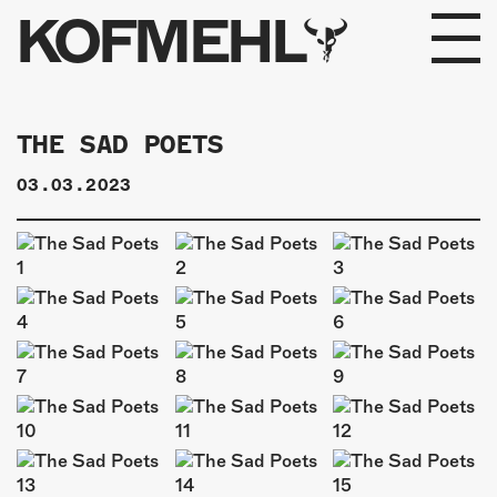
KOFMEHL
PROGRAMM
THE SAD POETS
FABRIKGEFLÜSTER
03.03.2023
GALERIE
FOTOGALERIE
PHOTOMAT
INFOS
KONTAKT