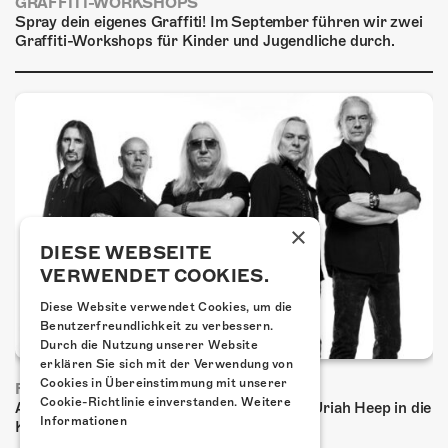
GRAFFITI-WORKSHOPS
Spray dein eigenes Graffiti! Im September führen wir zwei
Graffiti-Workshops für Kinder und Jugendliche durch.
×
DIESE WEBSEITE
VERWENDET COOKIES.
Diese Website verwendet Cookies, um die
Benutzerfreundlichkeit zu verbessern.
Durch die Nutzung unserer Website
erklären Sie sich mit der Verwendung von
Cookies in Übereinstimmung mit unserer
FRISCH BESTÄTIGT: URIAH HEEP
Cookie-Richtlinie einverstanden.
Weitere
Am Sonntag, 15. November 2026 kommen Uriah Heep in die
Informationen
Kulturfabrik Kofmehl!