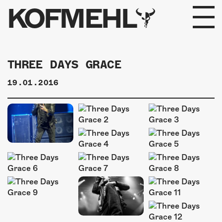
KOFMEHL
PROGRAMM
THREE DAYS GRACE
FABRIKGEFLÜSTER
19.01.2016
GALERIE
FOTOGALERIE
PHOTOMAT
INFOS
KONTAKT