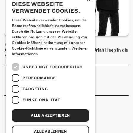
DIESE WEBSEITE
VERWENDET COOKIES.
Diese Website verwendet Cookies, um die
Benutzerfreundlichkeit zu verbessern.
Durch die Nutzung unserer Website
erklären Sie sich mit der Verwendung von
Cookies in Übereinstimmung mit unserer
FRISCH BESTÄTIGT: URIAH HEEP
Cookie-Richtlinie einverstanden.
Weitere
Am Sonntag, 15. November 2026 kommen Uriah Heep in die
Informationen
Kulturfabrik Kofmehl!
UNBEDINGT ERFORDERLICH
PERFORMANCE
TARGETING
FUNKTIONALITÄT
ALLE AKZEPTIEREN
Kulturfabrik Kofmehl
Kofmehlweg 1
4502 Solothurn
ALLE ABLEHNEN