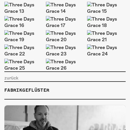
ÜBER UNS
GÖNNEREI
SHOP
MITMACHEN
zurück
FABRIKGEFLÜSTER