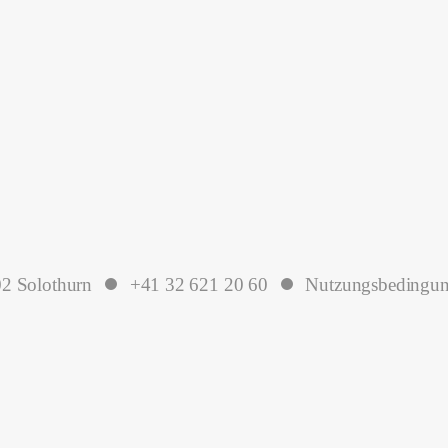
2 Solothurn
+41 32 621 20 60
Nutzungsbedingu