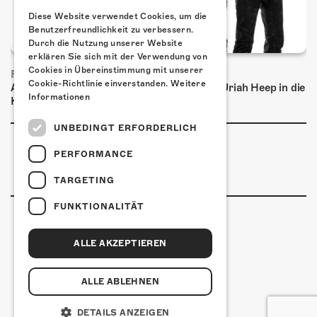
Diese Website verwendet Cookies, um die
Benutzerfreundlichkeit zu verbessern.
Durch die Nutzung unserer Website
erklären Sie sich mit der Verwendung von
Cookies in Übereinstimmung mit unserer
FRISCH BESTÄTIGT: URIAH HEEP
Cookie-Richtlinie einverstanden.
Weitere
Am Sonntag, 15. November 2026 kommen Uriah Heep in die
Informationen
Kulturfabrik Kofmehl!
UNBEDINGT ERFORDERLICH
PERFORMANCE
TARGETING
FUNKTIONALITÄT
ALLE AKZEPTIEREN
Kulturfabrik Kofmehl
Kofmehlweg 1
4502 Solothurn
ALLE ABLEHNEN
+41 32 621 20 60
Nutzungsbedingungen
DETAILS ANZEIGEN