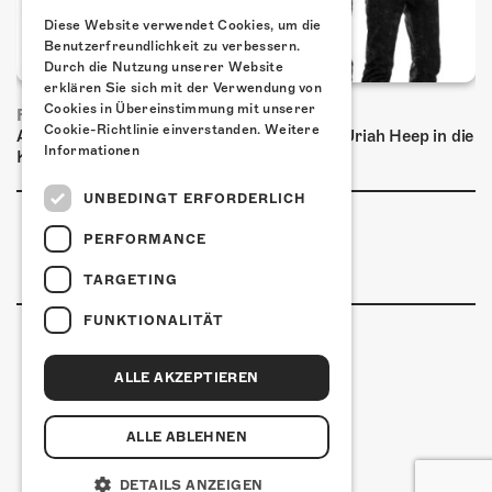
Diese Website verwendet Cookies, um die
Benutzerfreundlichkeit zu verbessern.
Durch die Nutzung unserer Website
erklären Sie sich mit der Verwendung von
Cookies in Übereinstimmung mit unserer
FRISCH BESTÄTIGT: URIAH HEEP
Cookie-Richtlinie einverstanden.
Weitere
Am Sonntag, 15. November 2026 kommen Uriah Heep in die
Informationen
Kulturfabrik Kofmehl!
UNBEDINGT ERFORDERLICH
PERFORMANCE
TARGETING
FUNKTIONALITÄT
ALLE AKZEPTIEREN
Kulturfabrik Kofmehl
Kofmehlweg 1
4502 Solothurn
ALLE ABLEHNEN
+41 32 621 20 60
Nutzungsbedingungen
DETAILS ANZEIGEN