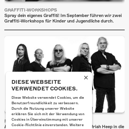
GRAFFITI-WORKSHOPS
Spray dein eigenes Graffiti! Im September führen wir zwei
Graffiti-Workshops für Kinder und Jugendliche durch.
×
DIESE WEBSEITE
VERWENDET COOKIES.
Diese Website verwendet Cookies, um die
Benutzerfreundlichkeit zu verbessern.
Durch die Nutzung unserer Website
erklären Sie sich mit der Verwendung von
Cookies in Übereinstimmung mit unserer
FRISCH BESTÄTIGT: URIAH HEEP
Cookie-Richtlinie einverstanden.
Weitere
Am Sonntag, 15. November 2026 kommen Uriah Heep in die