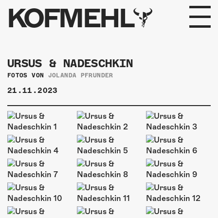
KOFMEHL
PROGRAMM
URSUS & NADESCHKIN
FABRIKGEFLÜSTER
FOTOS VON
JOLANDA PFRUNDER
21.11.2023
GALERIE
FOTOGALERIE
PHOTOMAT
INFOS
KONTAKT