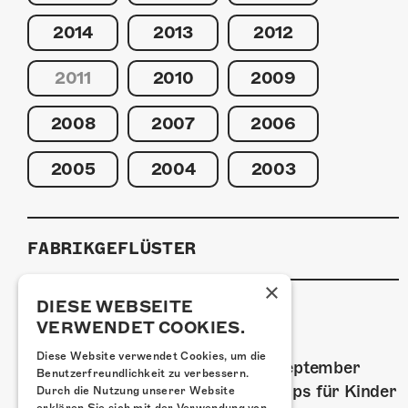
2014
2013
2012
2011
2010
2009
2008
2007
2006
2005
2004
2003
FABRIKGEFLÜSTER
×
DIESE WEBSEITE
VERWENDET COOKIES.
GRAFFITI-WORKSHOPS
Diese Website verwendet Cookies, um die
Spray dein eigenes Graffiti! Im September
Benutzerfreundlichkeit zu verbessern.
führen wir zwei Graffiti-Workshops für Kinder
Durch die Nutzung unserer Website