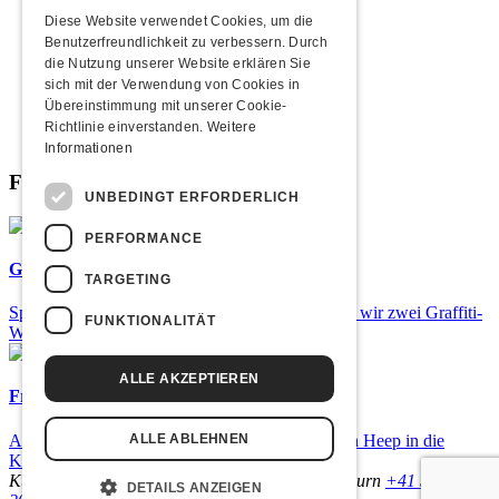
2009
Diese Website verwendet Cookies, um die
2008
Benutzerfreundlichkeit zu verbessern. Durch
2007
die Nutzung unserer Website erklären Sie
2006
sich mit der Verwendung von Cookies in
2005
Übereinstimmung mit unserer Cookie-
2004
Richtlinie einverstanden.
Weitere
2003
Informationen
Fabrikgeflüster
UNBEDINGT ERFORDERLICH
PERFORMANCE
Graffiti-Workshops
TARGETING
Spray dein eigenes Graffiti! Im September führen wir zwei Graffiti-
FUNKTIONALITÄT
Workshops für Kinder und Jugendliche durch.
ALLE AKZEPTIEREN
Frisch bestätigt: Uriah Heep
Am Sonntag, 15. November 2026 kommen Uriah Heep in die
ALLE ABLEHNEN
Kulturfabrik Kofmehl!
Kulturfabrik Kofmehl
Kofmehlweg 1
4502 Solothurn
+41 32 621
DETAILS ANZEIGEN