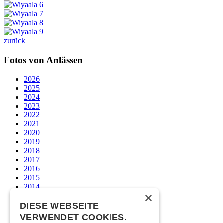
zurück
Fotos von Anlässen
2026
2025
2024
2023
2022
2021
2020
2019
2018
2017
2016
2015
2014
×
2013
2012
DIESE WEBSEITE
2011
VERWENDET COOKIES.
2010