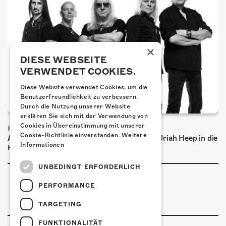
×
DIESE WEBSEITE
VERWENDET COOKIES.
Diese Website verwendet Cookies, um die
Benutzerfreundlichkeit zu verbessern.
Durch die Nutzung unserer Website
erklären Sie sich mit der Verwendung von
Cookies in Übereinstimmung mit unserer
FRISCH BESTÄTIGT: URIAH HEEP
Cookie-Richtlinie einverstanden.
Weitere
Am Sonntag, 15. November 2026 kommen Uriah Heep in die
Informationen
Kulturfabrik Kofmehl!
UNBEDINGT ERFORDERLICH
PERFORMANCE
TARGETING
FUNKTIONALITÄT