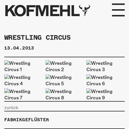
KOFMEHL
PROGRAMM
WRESTLING CIRCUS
FABRIKGEFLÜSTER
13.04.2013
GALERIE
FOTOGALERIE
PHOTOMAT
INFOS
zurück
KONTAKT
FABRIKGEFLÜSTER