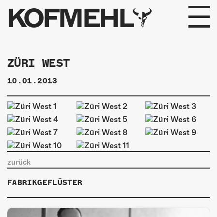
KOFMEHL
PROGRAMM
ZÜRI WEST
FABRIKGEFLÜSTER
10.01.2013
GALERIE
FOTOGALERIE
PHOTOMAT
zurück
INFOS
FABRIKGEFLÜSTER
KONTAKT