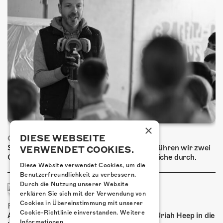
ÜBER UNS
GÖNNEREI
SHOP
MITMACHEN
×
DIESE WEBSEITE
GRAFFITI-WORKSHOPS
Spray dein eigenes Graffiti! Im September führen wir zwei
VERWENDET COOKIES.
Graffiti-Workshops für Kinder und Jugendliche durch.
Diese Website verwendet Cookies, um die
Benutzerfreundlichkeit zu verbessern.
Durch die Nutzung unserer Website
erklären Sie sich mit der Verwendung von
Cookies in Übereinstimmung mit unserer
FRISCH BESTÄTIGT: URIAH HEEP
Cookie-Richtlinie einverstanden.
Weitere
Am Sonntag, 15. November 2026 kommen Uriah Heep in die
Informationen