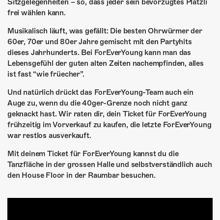
ÜBER UNS
Sitzgelegenheiten – so, dass jeder sein bevorzugtes Plätzli
frei wählen kann.
GÖNNEREI
Musikalisch läuft, was gefällt: Die besten Ohrwürmer der
60er, 70er und 80er Jahre gemischt mit den Partyhits
SHOP
dieses Jahrhunderts. Bei ForEverYoung kann man das
Lebensgefühl der guten alten Zeiten nachempfinden, alles
MITMACHEN
ist fast “wie früecher”.
Und natürlich drückt das ForEverYoung-Team auch ein
Auge zu, wenn du die 40ger-Grenze noch nicht ganz
geknackt hast. Wir raten dir, dein Ticket für ForEverYoung
frühzeitig im Vorverkauf zu kaufen, die letzte ForEverYoung
war restlos ausverkauft.
Mit deinem Ticket für ForEverYoung kannst du die
Tanzfläche in der grossen Halle und selbstverständlich auch
den House Floor in der Raumbar besuchen.