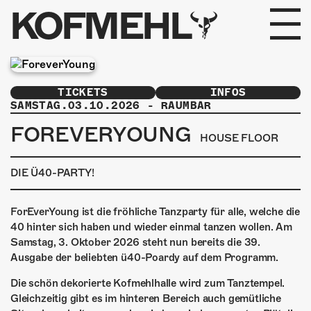
KOFMEHL
PROGRAMM
TICKETS
INFOS
FABRIKGEFLÜSTER
SAMSTAG.03.10.2026
-
RAUMBAR
FOREVERYOUNG
GALERIE
HOUSE FLOOR
DIE Ü40-PARTY!
FOTOGALERIE
PHOTOMAT
ForEverYoung ist die fröhliche Tanzparty für alle, welche die
40 hinter sich haben und wieder einmal tanzen wollen. Am
INFOS
Samstag, 3. Oktober 2026 steht nun bereits die 39.
Ausgabe der beliebten ü40-Poardy auf dem Programm.
KONTAKT
Die schön dekorierte Kofmehlhalle wird zum Tanztempel.
Gleichzeitig gibt es im hinteren Bereich auch gemütliche