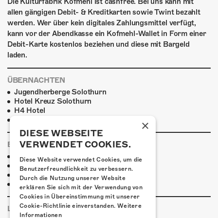
Die Kulturfabrik Kofmehl ist cashfree. Bei uns kann mit
allen gängigen Debit- & Kreditkarten sowie Twint bezahlt
werden. Wer über kein digitales Zahlungsmittel verfügt,
kann vor der Abendkasse ein Kofmehl-Wallet in Form einer
Debit-Karte kostenlos beziehen und diese mit Bargeld
laden.
ÜBERNACHTEN
Jugendherberge Solothurn
Hotel Kreuz Solothurn
H4 Hotel
Weitere Unterkünfte
×
DIESE WEBSEITE
VERWENDET COOKIES.
ESSENSTIPPS
Pier 11
Diese Website verwendet Cookies, um die
Restaurant Kreuz
Benutzerfreundlichkeit zu verbessern.
Pittaria
Durch die Nutzung unserer Website
Pizzeria Da Giuseppe
erklären Sie sich mit der Verwendung von
Cookies in Übereinstimmung mit unserer
Cookie-Richtlinie einverstanden.
Weitere
LINKS & PARTNER
Informationen