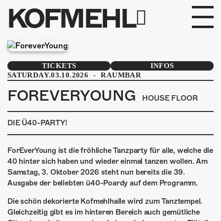
KOFMEHL
PROGRAMM
TICKETS
INFOS
FABRIKGEFLÜSTER
SATURDAY.03.10.2026
-
RAUMBAR
FOREVERYOUNG
GALERIE
HOUSE FLOOR
DIE Ü40-PARTY!
FOTOGALERIE
PHOTOMAT
ForEverYoung ist die fröhliche Tanzparty für alle, welche die
40 hinter sich haben und wieder einmal tanzen wollen. Am
INFOS
Samstag, 3. Oktober 2026 steht nun bereits die 39.
Ausgabe der beliebten ü40-Poardy auf dem Programm.
KONTAKT
Die schön dekorierte Kofmehlhalle wird zum Tanztempel.
Gleichzeitig gibt es im hinteren Bereich auch gemütliche