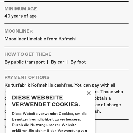
MINIMUM AGE
40 years of age
MOONLINER
Moonliner timetable from Kofmehl
HOW TO GET THERE
|
|
By public transport
By car
By foot
PAYMENT OPTIONS
Kulturfabrik Kofmehl is cashfree. You can pay with all
×
common debit & credit cards as well as Twint. Those who
DIESE WEBSEITE
do not have a digital means of payment can obtain a
VERWENDET COOKIES.
Kofmehl wallet in the form of a debit card free of charge
outside the box office and top it up using cash.
Diese Website verwendet Cookies, um die
Benutzerfreundlichkeit zu verbessern.
Durch die Nutzung unserer Website
WHERE TO STAY
erklären Sie sich mit der Verwendung von