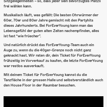
ÜBER UNS
Sitzgelegenheiten – so, dass jeder sein bevorzugtes Plätzli
frei wählen kann.
GÖNNEREI
Musikalisch läuft, was gefällt: Die besten Ohrwürmer der
60er, 70er und 80er Jahre gemischt mit den Partyhits
SHOP
dieses Jahrhunderts. Bei ForEverYoung kann man das
Lebensgefühl der guten alten Zeiten nachempfinden, alles
MITMACHEN
ist fast “wie früecher”.
Und natürlich drückt das ForEverYoung-Team auch ein
Auge zu, wenn du die 40ger-Grenze noch nicht ganz
geknackt hast. Wir raten dir, dein Ticket für ForEverYoung
frühzeitig im Vorverkauf zu kaufen, die letzte ForEverYoung
war restlos ausverkauft.
Mit deinem Ticket für ForEverYoung kannst du die
Tanzfläche in der grossen Halle und selbstverständlich auch
den House Floor in der Raumbar besuchen.