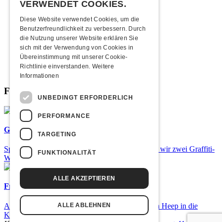
2011
VERWENDET COOKIES.
2010
2009
Diese Website verwendet Cookies, um die
2008
Benutzerfreundlichkeit zu verbessern. Durch
2007
die Nutzung unserer Website erklären Sie
2006
sich mit der Verwendung von Cookies in
2005
Übereinstimmung mit unserer Cookie-
2004
Richtlinie einverstanden.
Weitere
2003
Informationen
Fabrikgeflüster
UNBEDINGT ERFORDERLICH
PERFORMANCE
Graffiti-Workshops
TARGETING
Spray dein eigenes Graffiti! Im September führen wir zwei Graffiti-
FUNKTIONALITÄT
Workshops für Kinder und Jugendliche durch.
ALLE AKZEPTIEREN
Frisch bestätigt: Uriah Heep
Am Sonntag, 15. November 2026 kommen Uriah Heep in die
ALLE ABLEHNEN
Kulturfabrik Kofmehl!