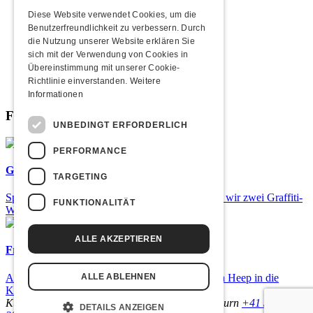
2010
2009
Diese Website verwendet Cookies, um die
2008
Benutzerfreundlichkeit zu verbessern. Durch
2007
die Nutzung unserer Website erklären Sie
2006
sich mit der Verwendung von Cookies in
2005
Übereinstimmung mit unserer Cookie-
2004
Richtlinie einverstanden.
Weitere
2003
Informationen
Fabrikgeflüster
UNBEDINGT ERFORDERLICH
PERFORMANCE
Graffiti-Workshops
TARGETING
Spray dein eigenes Graffiti! Im September führen wir zwei Graffiti-
FUNKTIONALITÄT
Workshops für Kinder und Jugendliche durch.
ALLE AKZEPTIEREN
Frisch bestätigt: Uriah Heep
Am Sonntag, 15. November 2026 kommen Uriah Heep in die
ALLE ABLEHNEN
Kulturfabrik Kofmehl!
Kulturfabrik Kofmehl
Kofmehlweg 1
4502 Solothurn
+41 32 621
DETAILS ANZEIGEN