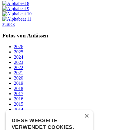
zurück
Fotos von Anlässen
2026
2025
2024
2023
2022
2021
2020
2019
2018
2017
2016
2015
2014
×
2013
2012
DIESE WEBSEITE
2011
VERWENDET COOKIES.