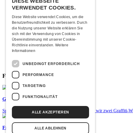
2015
DIESE WEBSEITE
2014
VERWENDET COOKIES.
2013
2012
Diese Website verwendet Cookies, um die
2011
Benutzerfreundlichkeit zu verbessern. Durch
2010
die Nutzung unserer Website erklären Sie
2009
sich mit der Verwendung von Cookies in
2008
Übereinstimmung mit unserer Cookie-
2007
Richtlinie einverstanden.
Weitere
2006
Informationen
2005
2004
UNBEDINGT ERFORDERLICH
2003
PERFORMANCE
Fabrikgeflüster
TARGETING
FUNKTIONALITÄT
Graffiti-Workshops
Spray dein eigenes Graffiti! Im September führen wir zwei Graffiti-
ALLE AKZEPTIEREN
Frisch bestätigt: Uriah Heep
ALLE ABLEHNEN