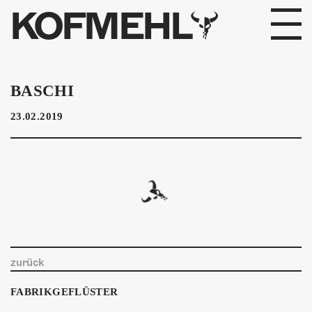
KOFMEHL
PROGRAMM
BASCHI
FABRIKGEFLÜSTER
23.02.2019
GALERIE
FOTOGALERIE
PHOTOMAT
INFOS
zurück
KONTAKT
FABRIKGEFLÜSTER