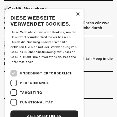
ÜBER UNS
GÖNNEREI
×
DIESE WEBSEITE
GRAFFITI-WORKSHOPS
Spray dein eigenes Graffiti! Im September führen wir zwei
VERWENDET COOKIES.
SHOP
Graffiti-Workshops für Kinder und Jugendliche durch.
Diese Website verwendet Cookies, um die
MITMACHEN
Benutzerfreundlichkeit zu verbessern.
Durch die Nutzung unserer Website
erklären Sie sich mit der Verwendung von
Cookies in Übereinstimmung mit unserer
FRISCH BESTÄTIGT: URIAH HEEP
Cookie-Richtlinie einverstanden.
Weitere
Am Sonntag, 15. November 2026 kommen Uriah Heep in die
Informationen
Kulturfabrik Kofmehl!
UNBEDINGT ERFORDERLICH
PERFORMANCE
TARGETING
FUNKTIONALITÄT
ALLE AKZEPTIEREN