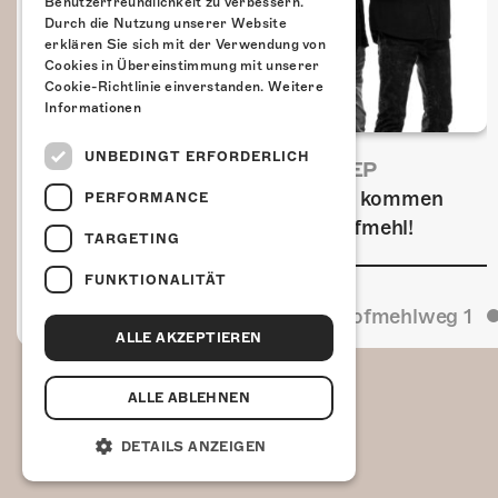
Benutzerfreundlichkeit zu verbessern.
Durch die Nutzung unserer Website
erklären Sie sich mit der Verwendung von
Cookies in Übereinstimmung mit unserer
Cookie-Richtlinie einverstanden.
Weitere
Informationen
UNBEDINGT ERFORDERLICH
FRISCH BESTÄTIGT: URIAH HEEP
Am Sonntag, 15. November 2026 kommen
PERFORMANCE
Uriah Heep in die Kulturfabrik Kofmehl!
TARGETING
FUNKTIONALITÄT
Kulturfabrik Kofmehl
Kofmehlweg 1
ALLE AKZEPTIEREN
ALLE ABLEHNEN
DETAILS ANZEIGEN