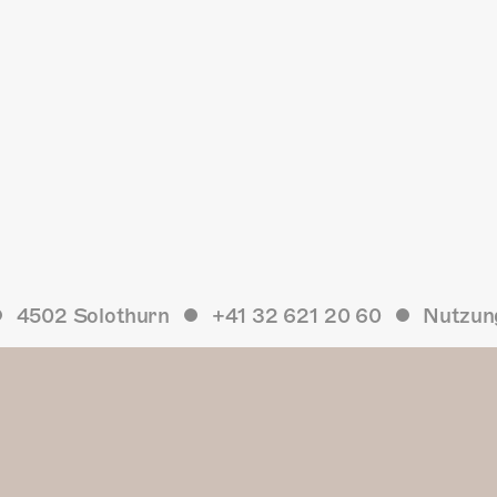
4502 Solothurn
+41 32 621 20 60
Nutzun