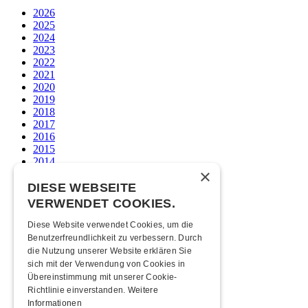
2026
2025
2024
2023
2022
2021
2020
2019
2018
2017
2016
2015
2014
×
2013
2012
DIESE WEBSEITE
2011
VERWENDET COOKIES.
2010
2009
Diese Website verwendet Cookies, um die
2008
Benutzerfreundlichkeit zu verbessern. Durch
2007
die Nutzung unserer Website erklären Sie
2006
sich mit der Verwendung von Cookies in
2005
Übereinstimmung mit unserer Cookie-
2004
Richtlinie einverstanden.
Weitere
2003
Informationen