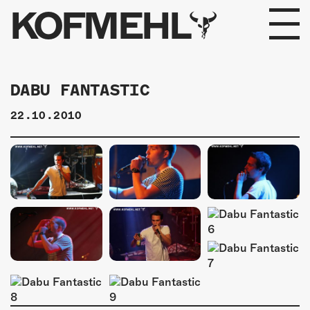
KOFMEHL
PROGRAMM
DABU FANTASTIC
FABRIKGEFLÜSTER
22.10.2010
GALERIE
FOTOGALERIE
PHOTOMAT
INFOS
KONTAKT