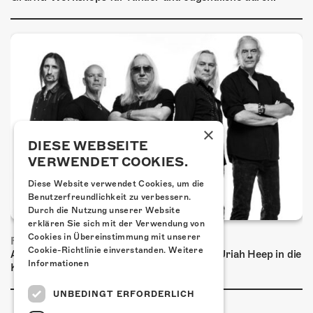
×
DIESE WEBSEITE
VERWENDET COOKIES.
Diese Website verwendet Cookies, um die
Benutzerfreundlichkeit zu verbessern.
Durch die Nutzung unserer Website
erklären Sie sich mit der Verwendung von
Cookies in Übereinstimmung mit unserer
FRISCH BESTÄTIGT: URIAH HEEP
Cookie-Richtlinie einverstanden.
Weitere
Am Sonntag, 15. November 2026 kommen Uriah Heep in die
Informationen
Kulturfabrik Kofmehl!
UNBEDINGT ERFORDERLICH