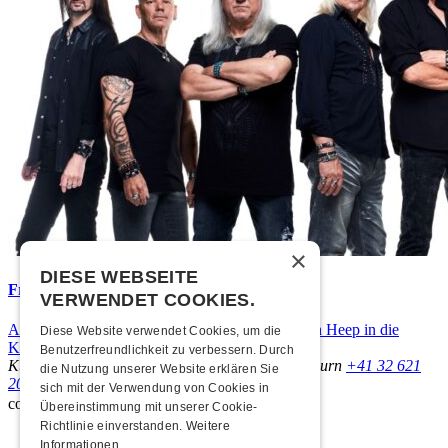
×
DIESE WEBSEITE
Frisch bestätigt: Uriah Heep
VERWENDET COOKIES.
Am Sonntag, 15. November 2026 kommen Uriah Heep in die
Diese Website verwendet Cookies, um die
Kulturfabrik Kofmehl!
Benutzerfreundlichkeit zu verbessern. Durch
Kulturfabrik Kofmehl
Kofmehlweg 1
4502 Solothurn
+41 32 621
die Nutzung unserer Website erklären Sie
20 60
Nutzungsbedingungen
sich mit der Verwendung von Cookies in
coded by
Übereinstimmung mit unserer Cookie-
Richtlinie einverstanden.
Weitere
Informationen