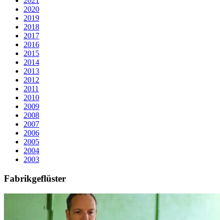
2021
2020
2019
2018
2017
2016
2015
2014
2013
2012
2011
2010
2009
2008
2007
2006
2005
2004
2003
Fabrikgeflüster