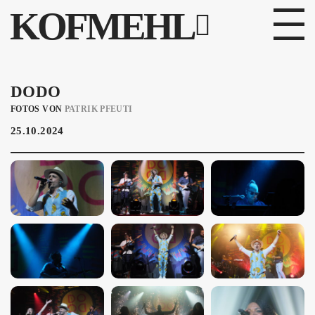
KOFMEHL
PROGRAMM
DODO
FABRIKGEFLÜSTER
FOTOS VON
PATRIK PFEUTI
25.10.2024
GALERIE
FOTOGALERIE
PHOTOMAT
INFOS
KONTAKT