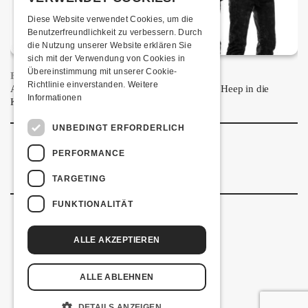
Diese Website verwendet Cookies, um die
Benutzerfreundlichkeit zu verbessern. Durch
die Nutzung unserer Website erklären Sie
sich mit der Verwendung von Cookies in
Übereinstimmung mit unserer Cookie-
FRISCH BESTÄTIGT: URIAH HEEP
Richtlinie einverstanden.
Weitere
Am Sonntag, 15. November 2026 kommen Uriah Heep in die
Informationen
Kulturfabrik Kofmehl!
UNBEDINGT ERFORDERLICH
PERFORMANCE
TARGETING
FUNKTIONALITÄT
ALLE AKZEPTIEREN
Kulturfabrik Kofmehl
Kofmehlweg 1
4502 Solothurn
ALLE ABLEHNEN
+41 32 621 20 60
Nutzungsbedingungen
DETAILS ANZEIGEN