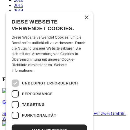
2016
2015
2014
×
2013
2012
DIESE WEBSEITE
2011
VERWENDET COOKIES.
2010
2009
Diese Website verwendet Cookies, um die
2008
Benutzerfreundlichkeit zu verbessern. Durch
2007
die Nutzung unserer Website erklären Sie
2006
sich mit der Verwendung von Cookies in
2005
Übereinstimmung mit unserer Cookie-
2004
Richtlinie einverstanden.
Weitere
2003
Informationen
Fabrikgeflüster
UNBEDINGT ERFORDERLICH
PERFORMANCE
Graffiti-Workshops
TARGETING
Spray dein eigenes Graffiti! Im September führen wir zwei Graffiti-
FUNKTIONALITÄT
Workshops für Kinder und Jugendliche durch.