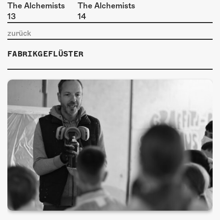
ÜBER UNS
GÖNNEREI
zurück
SHOP
FABRIKGEFLÜSTER
MITMACHEN