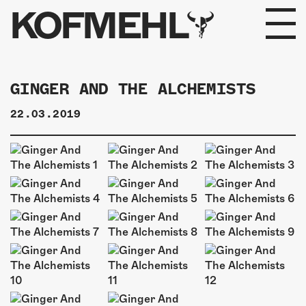
KOFMEHL
PROGRAMM
GINGER AND THE ALCHEMISTS
FABRIKGEFLÜSTER
22.03.2019
GALERIE
FOTOGALERIE
PHOTOMAT
INFOS
KONTAKT