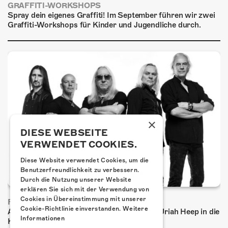
GRAFFITI-WORKSHOPS
Spray dein eigenes Graffiti! Im September führen wir zwei
Graffiti-Workshops für Kinder und Jugendliche durch.
×
DIESE WEBSEITE
VERWENDET COOKIES.
Diese Website verwendet Cookies, um die
Benutzerfreundlichkeit zu verbessern.
Durch die Nutzung unserer Website
erklären Sie sich mit der Verwendung von
Cookies in Übereinstimmung mit unserer
FRISCH BESTÄTIGT: URIAH HEEP
Cookie-Richtlinie einverstanden.
Weitere
Am Sonntag, 15. November 2026 kommen Uriah Heep in die
Informationen
Kulturfabrik Kofmehl!