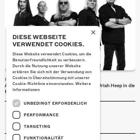
×
DIESE WEBSEITE
VERWENDET COOKIES.
Diese Website verwendet Cookies, um die
Benutzerfreundlichkeit zu verbessern.
Durch die Nutzung unserer Website
erklären Sie sich mit der Verwendung von
Cookies in Übereinstimmung mit unserer
FRISCH BESTÄTIGT: URIAH HEEP
Cookie-Richtlinie einverstanden.
Weitere
Am Sonntag, 15. November 2026 kommen Uriah Heep in die
Informationen
Kulturfabrik Kofmehl!
UNBEDINGT ERFORDERLICH
PERFORMANCE
TARGETING
FUNKTIONALITÄT