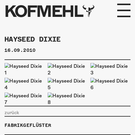
KOFMEHL
PROGRAMM
HAYSEED DIXIE
FABRIKGEFLÜSTER
16.09.2010
GALERIE
FOTOGALERIE
PHOTOMAT
INFOS
zurück
KONTAKT
FABRIKGEFLÜSTER