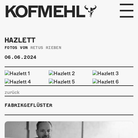
KOFMEHL
PROGRAMM
HAZLETT
FABRIKGEFLÜSTER
FOTOS VON
RETUS RIEBEN
06.06.2024
GALERIE
FOTOGALERIE
PHOTOMAT
zurück
FABRIKGEFLÜSTER
INFOS
KONTAKT