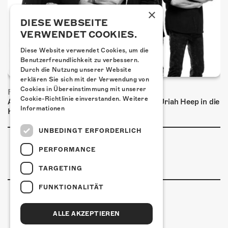
×
DIESE WEBSEITE
VERWENDET COOKIES.
Diese Website verwendet Cookies, um die
Benutzerfreundlichkeit zu verbessern.
Durch die Nutzung unserer Website
erklären Sie sich mit der Verwendung von
Cookies in Übereinstimmung mit unserer
FRISCH BESTÄTIGT: URIAH HEEP
Cookie-Richtlinie einverstanden.
Weitere
Am Sonntag, 15. November 2026 kommen Uriah Heep in die
Informationen
Kulturfabrik Kofmehl!
UNBEDINGT ERFORDERLICH
PERFORMANCE
TARGETING
FUNKTIONALITÄT
ALLE AKZEPTIEREN
Kulturfabrik Kofmehl
Kofmehlweg 1