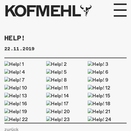
KOFMEHL
PROGRAMM
HELP!
FABRIKGEFLÜSTER
22.11.2019
GALERIE
FOTOGALERIE
PHOTOMAT
INFOS
KONTAKT
zurück