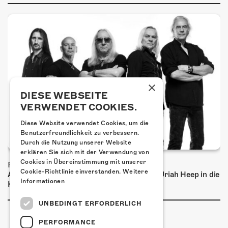
×
DIESE WEBSEITE
VERWENDET COOKIES.
Diese Website verwendet Cookies, um die
Benutzerfreundlichkeit zu verbessern.
Durch die Nutzung unserer Website
erklären Sie sich mit der Verwendung von
Cookies in Übereinstimmung mit unserer
FRISCH BESTÄTIGT: URIAH HEEP
Cookie-Richtlinie einverstanden.
Weitere
Am Sonntag, 15. November 2026 kommen Uriah Heep in die
Informationen
Kulturfabrik Kofmehl!
UNBEDINGT ERFORDERLICH
PERFORMANCE