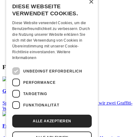
×
2013
2012
DIESE WEBSEITE
2011
VERWENDET COOKIES.
2010
2009
Diese Website verwendet Cookies, um die
2008
Benutzerfreundlichkeit zu verbessern. Durch
2007
die Nutzung unserer Website erklären Sie
2006
sich mit der Verwendung von Cookies in
2005
Übereinstimmung mit unserer Cookie-
2004
Richtlinie einverstanden.
Weitere
2003
Informationen
Fabrikgeflüster
UNBEDINGT ERFORDERLICH
PERFORMANCE
Graffiti-Workshops
TARGETING
Spray dein eigenes Graffiti! Im September führen wir zwei Graffiti-
FUNKTIONALITÄT
Workshops für Kinder und Jugendliche durch.
ALLE AKZEPTIEREN
Frisch bestätigt: Uriah Heep