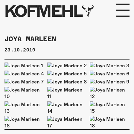
KOFMEHL
PROGRAMM
JOYA MARLEEN
FABRIKGEFLÜSTER
23.10.2019
GALERIE
FOTOGALERIE
PHOTOMAT
INFOS
KONTAKT