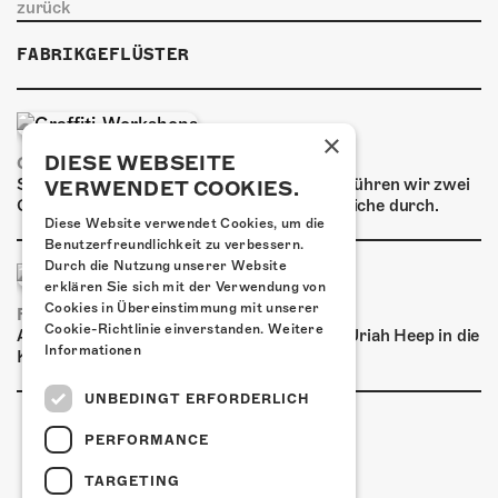
ÜBER UNS
zurück
GÖNNEREI
FABRIKGEFLÜSTER
SHOP
×
MITMACHEN
DIESE WEBSEITE
GRAFFITI-WORKSHOPS
Spray dein eigenes Graffiti! Im September führen wir zwei
VERWENDET COOKIES.
Graffiti-Workshops für Kinder und Jugendliche durch.
Diese Website verwendet Cookies, um die
Benutzerfreundlichkeit zu verbessern.
Durch die Nutzung unserer Website
erklären Sie sich mit der Verwendung von
Cookies in Übereinstimmung mit unserer
FRISCH BESTÄTIGT: URIAH HEEP
Cookie-Richtlinie einverstanden.
Weitere
Am Sonntag, 15. November 2026 kommen Uriah Heep in die
Informationen
Kulturfabrik Kofmehl!
UNBEDINGT ERFORDERLICH
PERFORMANCE
TARGETING