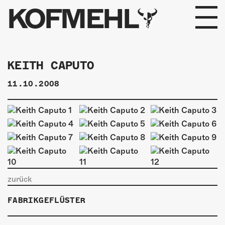
KOFMEHL
PROGRAMM
KEITH CAPUTO
FABRIKGEFLÜSTER
11.10.2008
GALERIE
FOTOGALERIE
PHOTOMAT
INFOS
zurück
FABRIKGEFLÜSTER
KONTAKT