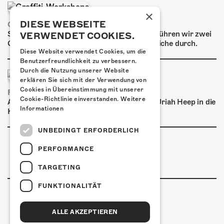
ÜBER UNS
×
GÖNNEREI
DIESE WEBSEITE
GRAFFITI-WORKSHOPS
Spray dein eigenes Graffiti! Im September führen wir zwei
VERWENDET COOKIES.
Graffiti-Workshops für Kinder und Jugendliche durch.
SHOP
Diese Website verwendet Cookies, um die
Benutzerfreundlichkeit zu verbessern.
MITMACHEN
Durch die Nutzung unserer Website
erklären Sie sich mit der Verwendung von
Cookies in Übereinstimmung mit unserer
FRISCH BESTÄTIGT: URIAH HEEP
Cookie-Richtlinie einverstanden.
Weitere
Am Sonntag, 15. November 2026 kommen Uriah Heep in die
Informationen
Kulturfabrik Kofmehl!
UNBEDINGT ERFORDERLICH
PERFORMANCE
TARGETING
FUNKTIONALITÄT
ALLE AKZEPTIEREN
Kulturfabrik Kofmehl