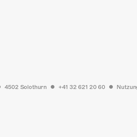
4502 Solothurn
+41 32 621 20 60
Nutzun