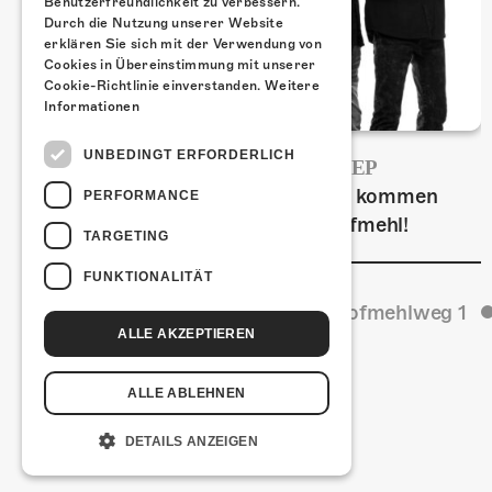
Benutzerfreundlichkeit zu verbessern.
Durch die Nutzung unserer Website
erklären Sie sich mit der Verwendung von
Cookies in Übereinstimmung mit unserer
Cookie-Richtlinie einverstanden.
Weitere
Informationen
UNBEDINGT ERFORDERLICH
FRISCH BESTÄTIGT: URIAH HEEP
Am Sonntag, 15. November 2026 kommen
PERFORMANCE
Uriah Heep in die Kulturfabrik Kofmehl!
TARGETING
FUNKTIONALITÄT
Kulturfabrik Kofmehl
Kofmehlweg 1
ALLE AKZEPTIEREN
ALLE ABLEHNEN
DETAILS ANZEIGEN