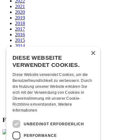
2022
2021
2020
2019
2018
2017
2016
2015
2014
×
2013
2012
DIESE WEBSEITE
2011
VERWENDET COOKIES.
2010
2009
Diese Website verwendet Cookies, um die
2008
Benutzerfreundlichkeit zu verbessern. Durch
2007
die Nutzung unserer Website erklären Sie
2006
sich mit der Verwendung von Cookies in
2005
Übereinstimmung mit unserer Cookie-
2004
Richtlinie einverstanden.
Weitere
2003
Informationen
Fabrikgeflüster
UNBEDINGT ERFORDERLICH
PERFORMANCE