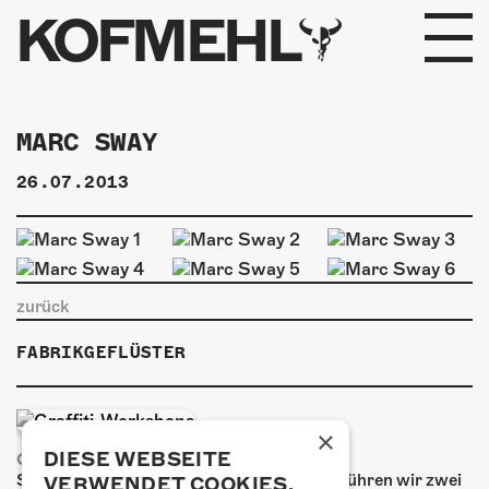
KOFMEHL
PROGRAMM
MARC SWAY
FABRIKGEFLÜSTER
26.07.2013
GALERIE
FOTOGALERIE
zurück
PHOTOMAT
FABRIKGEFLÜSTER
INFOS
×
KONTAKT
DIESE WEBSEITE
GRAFFITI-WORKSHOPS
Spray dein eigenes Graffiti! Im September führen wir zwei
VERWENDET COOKIES.