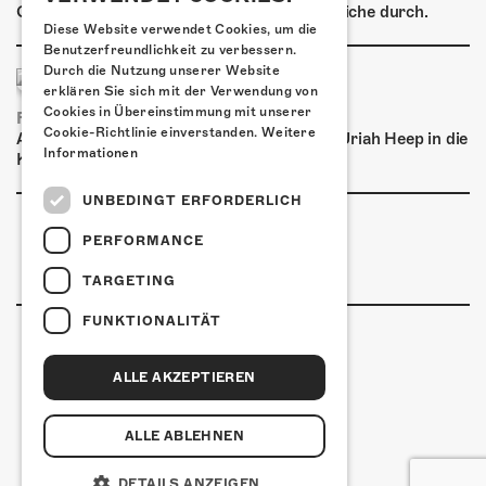
ÜBER UNS
Graffiti-Workshops für Kinder und Jugendliche durch.
Diese Website verwendet Cookies, um die
GÖNNEREI
Benutzerfreundlichkeit zu verbessern.
Durch die Nutzung unserer Website
erklären Sie sich mit der Verwendung von
SHOP
Cookies in Übereinstimmung mit unserer
FRISCH BESTÄTIGT: URIAH HEEP
Cookie-Richtlinie einverstanden.
Weitere
Am Sonntag, 15. November 2026 kommen Uriah Heep in die
MITMACHEN
Informationen
Kulturfabrik Kofmehl!
UNBEDINGT ERFORDERLICH
PERFORMANCE
TARGETING
FUNKTIONALITÄT
ALLE AKZEPTIEREN
Kulturfabrik Kofmehl
Kofmehlweg 1
4502 Solothurn
ALLE ABLEHNEN
+41 32 621 20 60
Nutzungsbedingungen
DETAILS ANZEIGEN