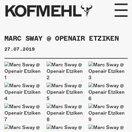
KOFMEHL
PROGRAMM
MARC SWAY @ OPENAIR ETZIKEN
FABRIKGEFLÜSTER
27.07.2019
GALERIE
FOTOGALERIE
PHOTOMAT
INFOS
KONTAKT