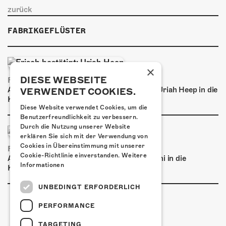
zurück
FABRIKGEFLÜSTER
×
DIESE WEBSEITE
FRISCH BESTÄTIGT: URIAH HEEP
Am Sonntag, 15. November 2026 kommen Uriah Heep in die
VERWENDET COOKIES.
Kulturfabrik Kofmehl!
Diese Website verwendet Cookies, um die
Benutzerfreundlichkeit zu verbessern.
Durch die Nutzung unserer Website
erklären Sie sich mit der Verwendung von
Cookies in Übereinstimmung mit unserer
FRISCH BESTÄTIGT: BASCHI
Cookie-Richtlinie einverstanden.
Weitere
Am Samstag, 29. Januar 2027 kommt Baschi in die
Informationen
Kulturfabrik Kofmehl!
UNBEDINGT ERFORDERLICH
PERFORMANCE
TARGETING