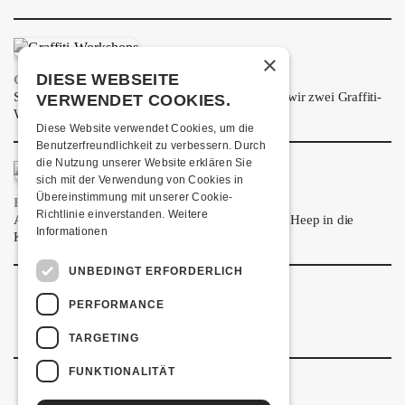
ÜBER UNS
GÖNNEREI
×
DIESE WEBSEITE
GRAFFITI-WORKSHOPS
SHOP
Spray dein eigenes Graffiti! Im September führen wir zwei Graffiti-
VERWENDET COOKIES.
Workshops für Kinder und Jugendliche durch.
MITMACHEN
Diese Website verwendet Cookies, um die
Benutzerfreundlichkeit zu verbessern. Durch
die Nutzung unserer Website erklären Sie
sich mit der Verwendung von Cookies in
Übereinstimmung mit unserer Cookie-
FRISCH BESTÄTIGT: URIAH HEEP
Richtlinie einverstanden.
Weitere
Am Sonntag, 15. November 2026 kommen Uriah Heep in die
Informationen
Kulturfabrik Kofmehl!
UNBEDINGT ERFORDERLICH
PERFORMANCE
TARGETING
FUNKTIONALITÄT