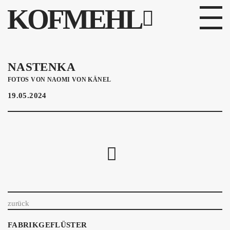
KOFMEHL
PROGRAMM
NASTENKA
FABRIKGEFLÜSTER
FOTOS VON
NAOMI VON KÄNEL
19.05.2024
GALERIE
FOTOGALERIE
PHOTOMAT
INFOS
zurück
KONTAKT
FABRIKGEFLÜSTER