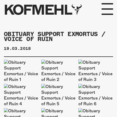
KOFMEHL
PROGRAMM
OBITUARY SUPPORT EXMORTUS /
VOICE OF RUIN
FABRIKGEFLÜSTER
19.03.2018
GALERIE
FOTOGALERIE
PHOTOMAT
INFOS
KONTAKT