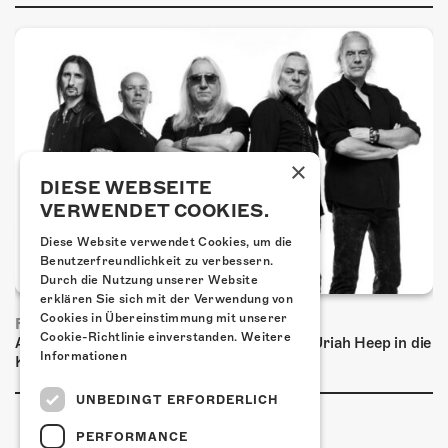
×
DIESE WEBSEITE
VERWENDET COOKIES.
Diese Website verwendet Cookies, um die
Benutzerfreundlichkeit zu verbessern.
Durch die Nutzung unserer Website
erklären Sie sich mit der Verwendung von
Cookies in Übereinstimmung mit unserer
FRISCH BESTÄTIGT: URIAH HEEP
Cookie-Richtlinie einverstanden.
Weitere
Am Sonntag, 15. November 2026 kommen Uriah Heep in die
Informationen
Kulturfabrik Kofmehl!
UNBEDINGT ERFORDERLICH
PERFORMANCE