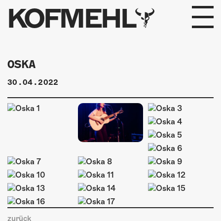
KOFMEHL
PROGRAMM
OSKA
FABRIKGEFLÜSTER
30.04.2022
GALERIE
FOTOGALERIE
PHOTOMAT
INFOS
KONTAKT
zurück