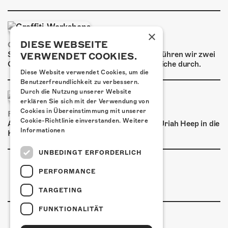
ÜBER UNS
GÖNNEREI
×
DIESE WEBSEITE
GRAFFITI-WORKSHOPS
SHOP
Spray dein eigenes Graffiti! Im September führen wir zwei
VERWENDET COOKIES.
Graffiti-Workshops für Kinder und Jugendliche durch.
MITMACHEN
Diese Website verwendet Cookies, um die
Benutzerfreundlichkeit zu verbessern.
Durch die Nutzung unserer Website
erklären Sie sich mit der Verwendung von
Cookies in Übereinstimmung mit unserer
FRISCH BESTÄTIGT: URIAH HEEP
Cookie-Richtlinie einverstanden.
Weitere
Am Sonntag, 15. November 2026 kommen Uriah Heep in die
Informationen
Kulturfabrik Kofmehl!
UNBEDINGT ERFORDERLICH
PERFORMANCE
TARGETING
FUNKTIONALITÄT