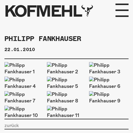
KOFMEHL
PROGRAMM
PHILIPP FANKHAUSER
FABRIKGEFLÜSTER
22.01.2010
GALERIE
FOTOGALERIE
PHOTOMAT
INFOS
KONTAKT
zurück