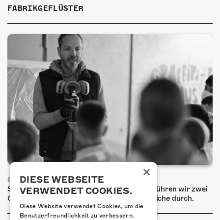
ÜBER UNS
FABRIKGEFLÜSTER
GÖNNEREI
SHOP
MITMACHEN
×
DIESE WEBSEITE
GRAFFITI-WORKSHOPS
Spray dein eigenes Graffiti! Im September führen wir zwei
VERWENDET COOKIES.
Graffiti-Workshops für Kinder und Jugendliche durch.
Diese Website verwendet Cookies, um die
Benutzerfreundlichkeit zu verbessern.