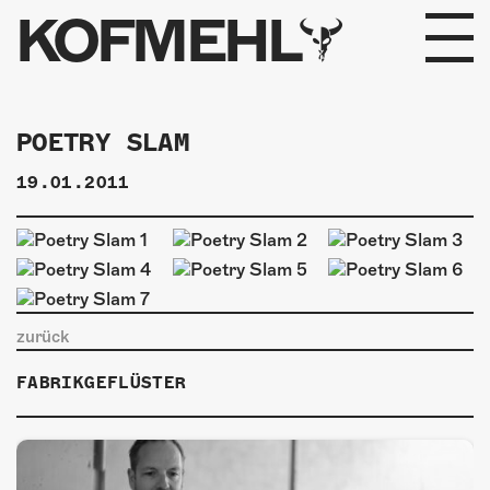
KOFMEHL
PROGRAMM
POETRY SLAM
FABRIKGEFLÜSTER
19.01.2011
GALERIE
FOTOGALERIE
PHOTOMAT
zurück
INFOS
FABRIKGEFLÜSTER
KONTAKT