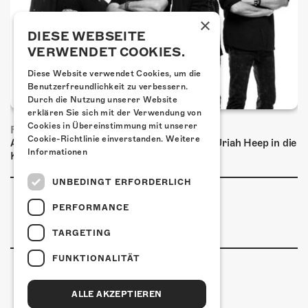
×
DIESE WEBSEITE
VERWENDET COOKIES.
Diese Website verwendet Cookies, um die
Benutzerfreundlichkeit zu verbessern.
Durch die Nutzung unserer Website
erklären Sie sich mit der Verwendung von
Cookies in Übereinstimmung mit unserer
FRISCH BESTÄTIGT: URIAH HEEP
Cookie-Richtlinie einverstanden.
Weitere
Am Sonntag, 15. November 2026 kommen Uriah Heep in die
Informationen
Kulturfabrik Kofmehl!
UNBEDINGT ERFORDERLICH
PERFORMANCE
TARGETING
FUNKTIONALITÄT
ALLE AKZEPTIEREN
Kulturfabrik Kofmehl