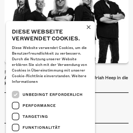
×
DIESE WEBSEITE
VERWENDET COOKIES.
Diese Website verwendet Cookies, um die
Benutzerfreundlichkeit zu verbessern.
Durch die Nutzung unserer Website
erklären Sie sich mit der Verwendung von
Cookies in Übereinstimmung mit unserer
FRISCH BESTÄTIGT: URIAH HEEP
Cookie-Richtlinie einverstanden.
Weitere
Am Sonntag, 15. November 2026 kommen Uriah Heep in die
Informationen
Kulturfabrik Kofmehl!
UNBEDINGT ERFORDERLICH
PERFORMANCE
TARGETING
FUNKTIONALITÄT