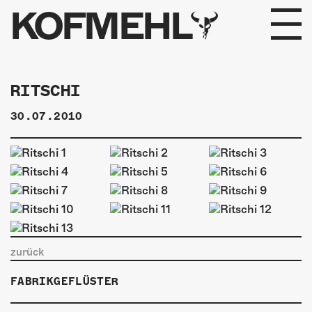
KOFMEHL
PROGRAMM
RITSCHI
FABRIKGEFLÜSTER
30.07.2010
GALERIE
FOTOGALERIE
PHOTOMAT
INFOS
zurück
KONTAKT
FABRIKGEFLÜSTER