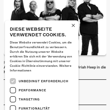
×
DIESE WEBSEITE
VERWENDET COOKIES.
Diese Website verwendet Cookies, um die
Benutzerfreundlichkeit zu verbessern.
Durch die Nutzung unserer Website
erklären Sie sich mit der Verwendung von
Cookies in Übereinstimmung mit unserer
FRISCH BESTÄTIGT: URIAH HEEP
Cookie-Richtlinie einverstanden.
Weitere
Am Sonntag, 15. November 2026 kommen Uriah Heep in die
Informationen
Kulturfabrik Kofmehl!
UNBEDINGT ERFORDERLICH
PERFORMANCE
TARGETING
FUNKTIONALITÄT