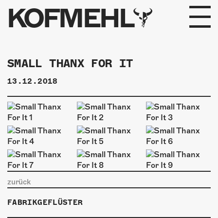
KOFMEHL
PROGRAMM
SMALL THANX FOR IT
FABRIKGEFLÜSTER
13.12.2018
GALERIE
FOTOGALERIE
PHOTOMAT
INFOS
zurück
KONTAKT
FABRIKGEFLÜSTER