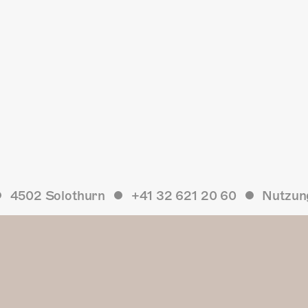
4502 Solothurn
+41 32 621 20 60
Nutzun