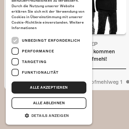
Benutzerfreundlichkeit zu verbessern.
Durch die Nutzung unserer Website
erklären Sie sich mit der Verwendung von
Cookies in Übereinstimmung mit unserer
Cookie-Richtlinie einverstanden.
Weitere
Informationen
UNBEDINGT ERFORDERLICH
FRISCH BESTÄTIGT: URIAH HEEP
Am Sonntag, 15. November 2026 kommen
PERFORMANCE
Uriah Heep in die Kulturfabrik Kofmehl!
TARGETING
FUNKTIONALITÄT
Kulturfabrik Kofmehl
Kofmehlweg 1
ALLE AKZEPTIEREN
ALLE ABLEHNEN
DETAILS ANZEIGEN