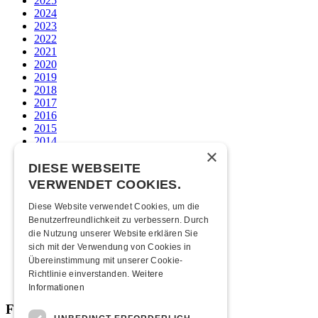
2025
2024
2023
2022
2021
2020
2019
2018
2017
2016
2015
2014
×
2013
2012
DIESE WEBSEITE
2011
VERWENDET COOKIES.
2010
2009
Diese Website verwendet Cookies, um die
2008
Benutzerfreundlichkeit zu verbessern. Durch
2007
die Nutzung unserer Website erklären Sie
2006
sich mit der Verwendung von Cookies in
2005
Übereinstimmung mit unserer Cookie-
2004
Richtlinie einverstanden.
Weitere
2003
Informationen
Fabrikgeflüster